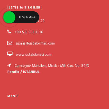
İLETIŞIM BILGILERI
HEMEN ARA
+90 532 767 99 45
+90 538 951 30 36
siparis@ustalokmaci.com
www.ustalokmaci.com
Çamçeşme Mahallesi, Misak-i Milli Cad. No: 84/D
Pendik / İSTANBUL
MENÜ