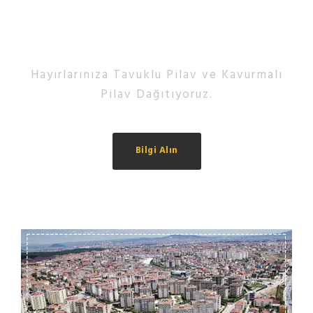
Usta Lokmacı
Kaliteli Malzeme, Temiz İşçilik
ve Güvenilir Firma
Hayırlarınıza Tavuklu Pilav ve Kavurmalı
Pilav Dağıtıyoruz.
Bilgi Alın