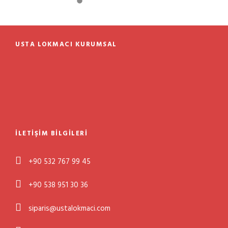
USTA LOKMACI KURUMSAL
İLETIŞIM BILGILERI
+90 532 767 99 45
+90 538 951 30 36
siparis@ustalokmaci.com