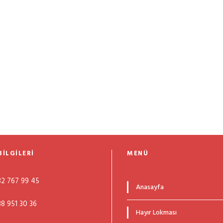
BILGILERI
MENÜ
2 767 99 45
Anasayfa
8 951 30 36
Hayır Lokması