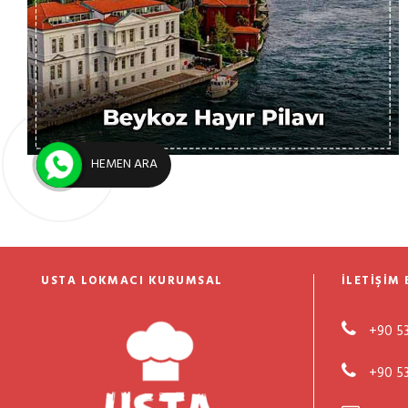
13 Mayıs 2025
Usta Lokmacı
Hayır Pilav Dağıtımı
HEMEN ARA
USTA LOKMACI KURUMSAL
İLETIŞIM 
+90 53
+90 53