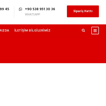
99 45
+90 538 951 30 36
Sipariş Hattı
WHATSAPP
MIZDA
İLETIŞIM BILGILERIMIZ