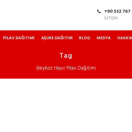
+90 532 767 
İLETIŞIM
PILAV DAĞITIMI
AŞURE DAĞITIM
BLOG
MEDYA
HAKKI
Tag
Beykoz Hayır Pilav Dağıtımı