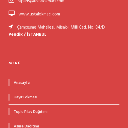
siparis@ustalokmaci.com
www.ustalokmaci.com
Çamçeşme Mahallesi, Misak-i Milli Cad. No: 84/D
Pendik / İSTANBUL
MENÜ
Anasayfa
Hayır Lokması
Toplu Pilav Dağıtımı
Aşure Dağıtımı