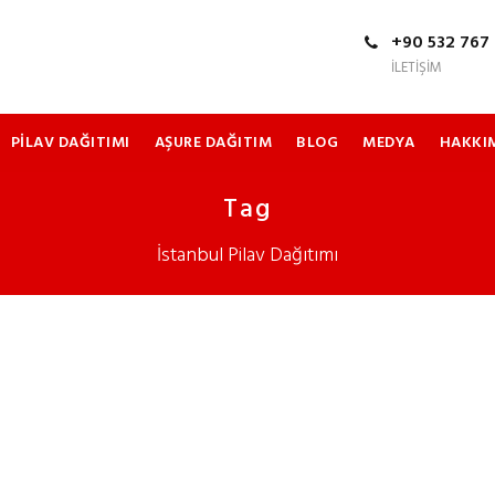
+90 532 767 
İLETIŞIM
PILAV DAĞITIMI
AŞURE DAĞITIM
BLOG
MEDYA
HAKKI
Tag
İstanbul Pilav Dağıtımı