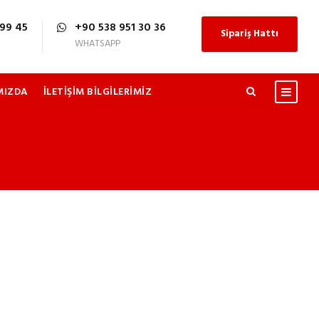
99 45
+90 538 951 30 36
Sipariş Hattı
WHATSAPP
MIZDA
İLETIŞIM BILGILERIMIZ