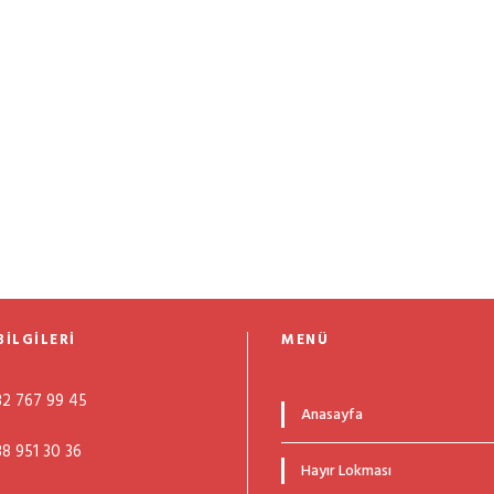
BILGILERI
MENÜ
2 767 99 45
Anasayfa
8 951 30 36
Hayır Lokması