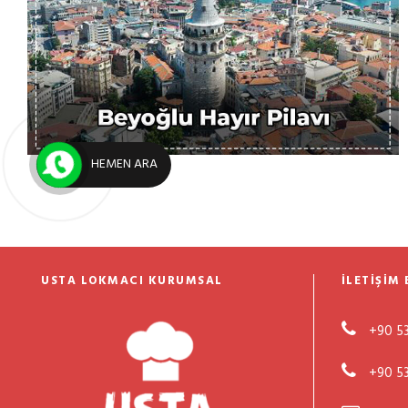
13 Mayıs 2025
Usta Lokmacı
Hayır Pilav Dağıtımı
HEMEN ARA
USTA LOKMACI KURUMSAL
İLETIŞIM 
+90 53
+90 53