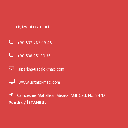
İLETIŞIM BILGILERI
+90 532 767 99 45
+90 538 951 30 36
siparis@ustalokmaci.com
www.ustalokmaci.com
Çamçeşme Mahallesi, Misak-i Milli Cad. No: 84/D
Pendik / İSTANBUL