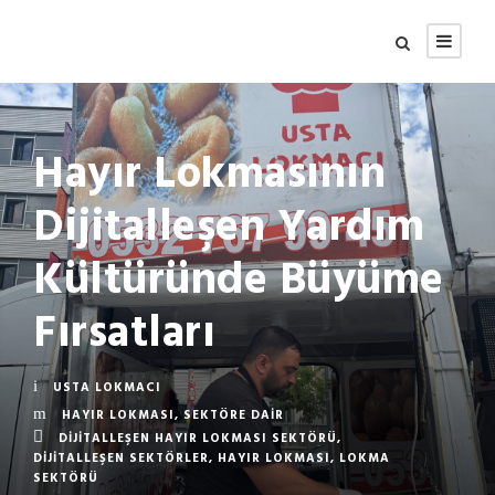
Hayır Lokmasının
Dijitalleşen Yardım
Kültüründe Büyüme
Fırsatları
USTA LOKMACI
HAYIR LOKMASI
,
SEKTÖRE DAIR
DIJITALLEŞEN HAYIR LOKMASI SEKTÖRÜ
,
DIJITALLEŞEN SEKTÖRLER
,
HAYIR LOKMASI
,
LOKMA
SEKTÖRÜ