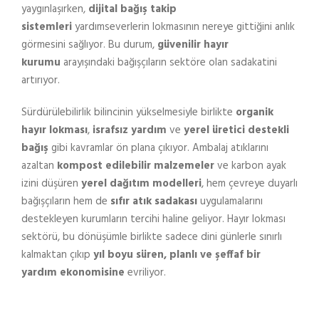
yaygınlaşırken,
dijital bağış takip
sistemleri
yardımseverlerin lokmasının nereye gittiğini anlık
görmesini sağlıyor. Bu durum,
güvenilir hayır
kurumu
arayışındaki bağışçıların sektöre olan sadakatini
artırıyor.
Sürdürülebilirlik bilincinin yükselmesiyle birlikte
organik
hayır lokması
,
israfsız yardım
ve
yerel üretici destekli
bağış
gibi kavramlar ön plana çıkıyor. Ambalaj atıklarını
azaltan
kompost edilebilir malzemeler
ve karbon ayak
izini düşüren
yerel dağıtım modelleri
, hem çevreye duyarlı
bağışçıların hem de
sıfır atık sadakası
uygulamalarını
destekleyen kurumların tercihi haline geliyor. Hayır lokması
sektörü, bu dönüşümle birlikte sadece dini günlerle sınırlı
kalmaktan çıkıp
yıl boyu süren, planlı ve şeffaf bir
yardım ekonomisine
evriliyor.