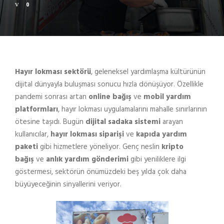
0
Hayır lokması sektörü
, geleneksel yardımlaşma kültürünün
dijital dünyayla buluşması sonucu hızla dönüşüyor. Özellikle
pandemi sonrası artan
online bağış
ve
mobil yardım
platformları
, hayır lokması uygulamalarını mahalle sınırlarının
ötesine taşıdı. Bugün
dijital sadaka sistemi
arayan
kullanıcılar,
hayır lokması siparişi
ve
kapıda yardım
paketi
gibi hizmetlere yöneliyor. Genç neslin
kripto
bağış
ve
anlık yardım gönderimi
gibi yeniliklere ilgi
göstermesi, sektörün önümüzdeki beş yılda çok daha
büyüyeceğinin sinyallerini veriyor.